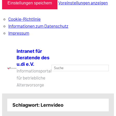
Voreinstellungen anzeigen
Einstellungen speichern
Cookie-Richtlinie
Informationen zum Datenschutz
Impressum
Zum
Intranet für
Inhalt
Beratende des
springen
u.di e.V.
Suchen
Informationsportal
für betriebliche
Altersvorsorge
Schlagwort:
Lernvideo