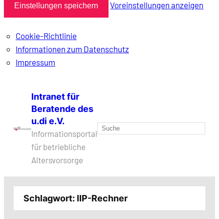
Voreinstellungen anzeigen
Einstellungen speichern
Cookie-Richtlinie
Informationen zum Datenschutz
Impressum
Zum
Intranet für
Inhalt
Beratende des
springen
u.di e.V.
Suchen
Informationsportal
für betriebliche
Altersvorsorge
Schlagwort:
IIP-Rechner